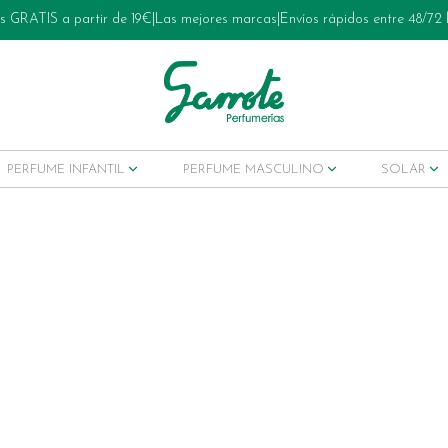
s GRATIS a partir de 19€
|
Las mejores marcas
|
Envíos rápidos entre 48/72
PERFUME INFANTIL
PERFUME MASCULINO
SOLAR
ets tratamiento