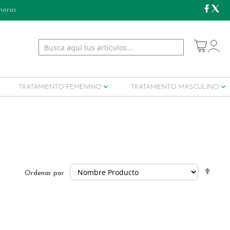
 horas
My Cart
TRATAMIENTO FEMENINO
TRATAMIENTO MASCULINO
Set
Ordenar por
Desc
Dire