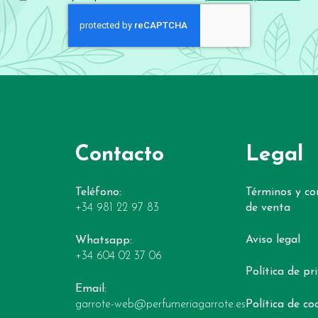
Contacto
Legal
Teléfono:
Términos y co
+34 981 22 97 83
de venta
Aviso legal
Whatsapp:
+34 604 02 37 06
Política de pr
Email:
Política de co
garrote-web@perfumeriagarrote.es