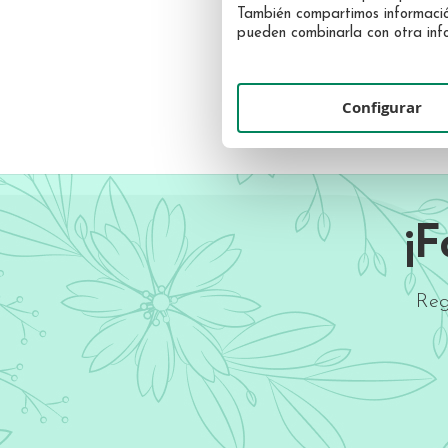
19,80 €
También compartimos información 
pueden combinarla con otra info
Configurar
Maquillaje
Solar
Uñas
Facial
Corporal
¡
Reg