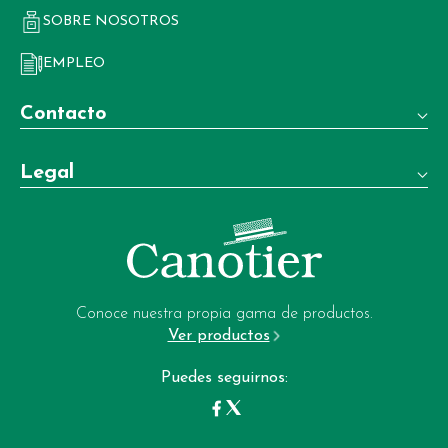
SOBRE NOSOTROS
EMPLEO
Contacto
Teléfono:
Legal
+34 981 22 97 83
Términos y condiciones de venta
Whatsapp:
+34 604 02 37 06
Aviso legal
Email:
Política de privacidad
garrote-web@perfumeriagarrote.es
Conoce nuestra propia gama de productos.
Ver productos
Política de cookies
Puedes seguirnos: