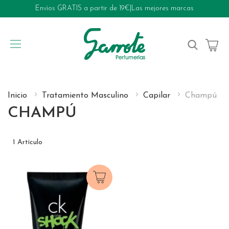
Envíos GRATIS a partir de 19€
|
Las mejores marcas
My Cart
Inicio
Tratamiento Masculino
Capilar
Champú
CHAMPÚ
1
Artículo