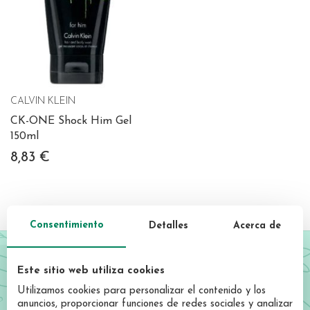
CALVIN KLEIN
CK-ONE Shock Him Gel
150ml
8,83 €
Consentimiento
Detalles
Acerca de
¡Forma parte de Garrote!
Este sitio web utiliza cookies
Utilizamos cookies para personalizar el contenido y los
Regístrate y sé el primero en descubrir nuestras novedades,
anuncios, proporcionar funciones de redes sociales y analizar