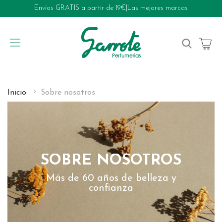
Envíos GRATIS a partir de 19€
|
Las mejores marcas
My Cart
Inicio
Sobre nosotros
SOBRE NOSOTROS
Más de 60 años de belleza y
confianza