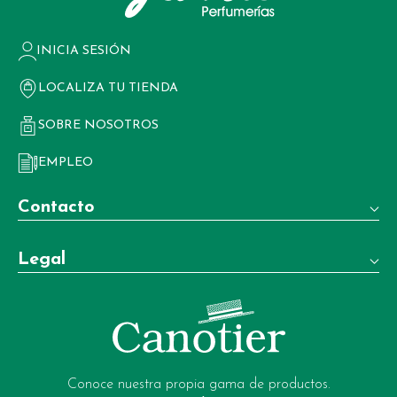
INICIA SESIÓN
LOCALIZA TU TIENDA
SOBRE NOSOTROS
EMPLEO
Contacto
Teléfono:
Legal
+34 981 22 97 83
Términos y condiciones de venta
Whatsapp:
+34 604 02 37 06
Aviso legal
Email:
Política de privacidad
garrote-web@perfumeriagarrote.es
Conoce nuestra propia gama de productos.