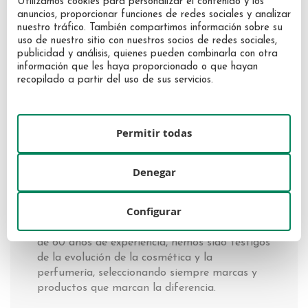
Utilizamos cookies para personalizar el contenido y los
anuncios, proporcionar funciones de redes sociales y analizar
nuestro tráfico. También compartimos información sobre su
uso de nuestro sitio con nuestros socios de redes sociales,
publicidad y análisis, quienes pueden combinarla con otra
información que les haya proporcionado o que hayan
recopilado a partir del uso de sus servicios.
Nuestra historia
Permitir todas
Desde la inauguración de nuestra primera
Denegar
tienda en 1959 , en Perfumerías Garrote hemos
crecido con un objetivo claro: ofrecer a
Configurar
nuestros clientes los mejores productos del
mercado con el mejor asesoramiento. Con más
de 60 años de experiencia, hemos sido testigos
de la evolución de la cosmética y la
perfumería, seleccionando siempre marcas y
productos que marcan la diferencia.