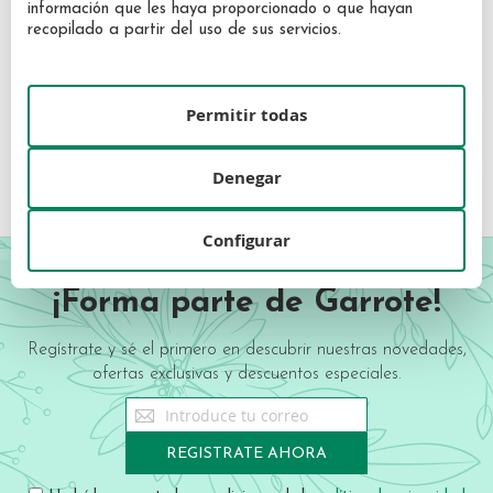
información que les haya proporcionado o que hayan
recopilado a partir del uso de sus servicios.
SISLEY
Sisley Sisleÿa L'Intégral
Anti-Âge Sérum Éclat Anti-
Taches 30 ml
Permitir todas
403,48 €
Denegar
Configurar
¡Forma parte de Garrote!
Regístrate y sé el primero en descubrir nuestras novedades,
ofertas exclusivas y descuentos especiales.
Sign
Up
for
REGISTRATE AHORA
Our