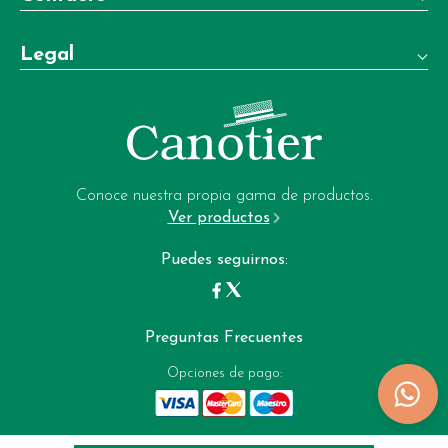
Teléfono:
Legal
+34 981 22 97 83
Términos y condiciones de venta
Whatsapp:
+34 604 02 37 06
Aviso legal
Email:
Política de privacidad
garrote-web@perfumeriagarrote.es
Conoce nuestra propia gama de productos.
Ver productos
Política de cookies
Puedes seguirnos:
Preguntas Frecuentes
Opciones de pago: