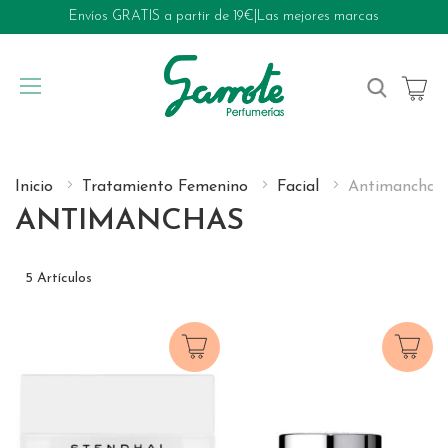
Envíos GRATIS a partir de 19€
|
Las mejores marcas
My Cart
Inicio
Tratamiento Femenino
Facial
Antimanchas
ANTIMANCHAS
5
Artículos