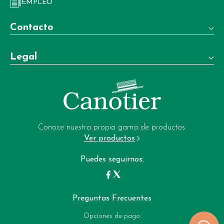
EMPLEO
Contacto
Teléfono:
Legal
+34 981 22 97 83
Términos y condiciones de venta
Whatsapp:
+34 604 02 37 06
Aviso legal
Email:
Política de privacidad
garrote-web@perfumeriagarrote.es
Conoce nuestra propia gama de productos.
Ver productos
Política de cookies
Puedes seguirnos:
Preguntas Frecuentes
Opciones de pago: