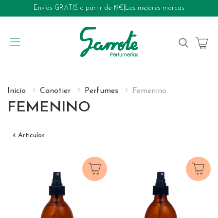
Envíos GRATIS a partir de 19€
|
Las mejores marcas
My Cart
Inicio
Canotier
Perfumes
Femenino
FEMENINO
4
Artículos