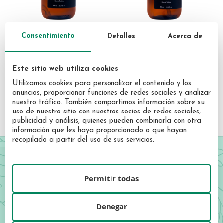
Consentimiento
Detalles
Acerca de
CANOTIER
CANOTIER
Canotier Porto
Canotier Té Verde Sinensis
Mediterráneo eau de
eau de toilette 300 mL
Este sitio web utiliza cookies
toilette 300 mL
36,57 €
36,57 €
Utilizamos cookies para personalizar el contenido y los
anuncios, proporcionar funciones de redes sociales y analizar
nuestro tráfico. También compartimos información sobre su
uso de nuestro sitio con nuestros socios de redes sociales,
publicidad y análisis, quienes pueden combinarla con otra
información que les haya proporcionado o que hayan
recopilado a partir del uso de sus servicios.
¡Forma parte de Garrote!
Permitir todas
Regístrate y sé el primero en descubrir nuestras novedades,
ofertas exclusivas y descuentos especiales.
Denegar
Sign