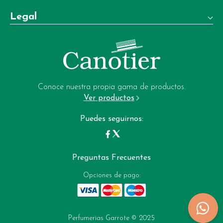
Teléfono:
Legal
+34 981 22 97 83
Términos y condiciones de venta
Whatsapp:
+34 604 02 37 06
Aviso legal
Email:
Política de privacidad
garrote-web@perfumeriagarrote.es
Conoce nuestra propia gama de productos.
Ver productos
Política de cookies
Puedes seguirnos:
Preguntas Frecuentes
Opciones de pago:
Perfumerias Garrote © 2025