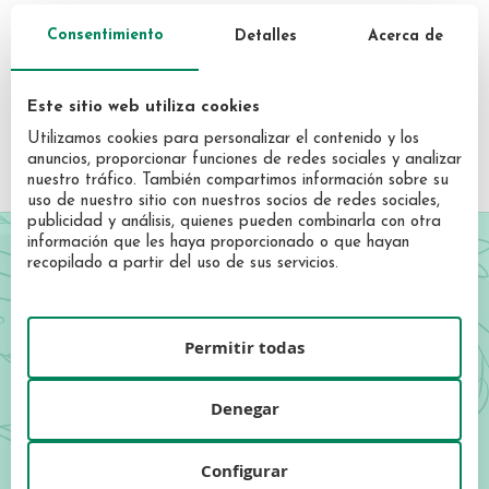
Consentimiento
Detalles
Acerca de
Cambios por envíos erróneos o productos
defectuosos
Este sitio web utiliza cookies
Utilizamos cookies para personalizar el contenido y los
anuncios, proporcionar funciones de redes sociales y analizar
nuestro tráfico. También compartimos información sobre su
uso de nuestro sitio con nuestros socios de redes sociales,
publicidad y análisis, quienes pueden combinarla con otra
información que les haya proporcionado o que hayan
recopilado a partir del uso de sus servicios.
¡Forma parte de Garrote!
Regístrate y sé el primero en descubrir nuestras novedades,
Permitir todas
ofertas exclusivas y descuentos especiales.
Sign
Up
Denegar
for
REGISTRATE AHORA
Our
Configurar
Newsletter:
He leído y acepto las condiciones de la
política de privacidad