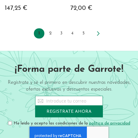
147,25 €
72,00 €
Page
You're currently reading page
1
Page
Page
Page
Page
2
3
4
5
Page
Siguiente
¡Forma parte de Garrote!
Regístrate y sé el primero en descubrir nuestras novedades,
ofertas exclusivas y descuentos especiales.
Sign
Up
for
REGISTRATE AHORA
Our
Newsletter:
He leído y acepto las condiciones de la
política de privacidad