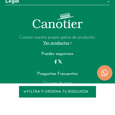
Legal
+34 981 22 97 83
Términos y condiciones de venta
Whatsapp:
+34 604 02 37 06
Aviso legal
Email:
Política de privacidad
garrote-web@perfumeriagarrote.es
Conoce nuestra propia gama de productos.
Ver productos
Política de cookies
Puedes seguirnos:
Preguntas Frecuentes
Opciones de pago:
FILTRA Y ORDENA TU BÚSQUEDA
Perfumerias Garrote © 2025