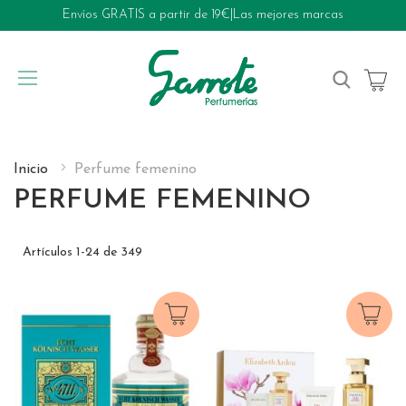
Envíos GRATIS a partir de 19€
|
Las mejores marcas
My Cart
Inicio
Perfume femenino
PERFUME FEMENINO
Artículos
1
-
24
de
349