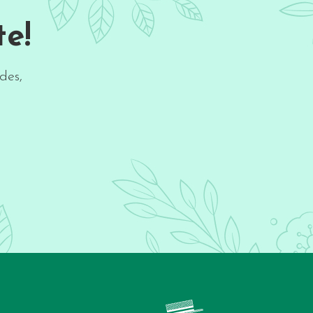
e!
des,