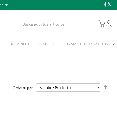
 horas
My Cart
TRATAMIENTO FEMENINO
TRATAMIENTO MASCULINO
Set
Ordenar por
Desc
Dire