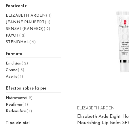
Fabricante
Nutritivas
Cuidado de los ojos
Estrias
item
ELIZABETH ARDEN
1
Antiedad
Sérums
Desodorantes
item
JEANNE PIAUBERT
1
Mascarilla
Tónicos
Antiedad
item
SENSAI (KANEBO)
2
Sérums
Nutritivas
item
Anticelulíticos
PAYOT
2
item
STENDHAL
2
Cuidados de los ojos
Reductores
Antimanchas
Busto
Tratamiento Masculino
Formato
Perfumes
Facial
Masculino
Cuidado de labios
Piernas
item
Emulsión
2
item
Crema
5
Corporal
Femenino
Cuello
Exfoliante
item
Aceite
1
Cabello
Unisex
Tratamiento uñas
Efectos sobre la piel
Infantil
Baño y ducha
item
Hidratante
2
Pies
item
Reafirma
1
ELIZABETH ARDEN
item
Redensifica
1
Elizabeth Arde Eight H
Nourishing Lip Balm SP
Tipo de piel