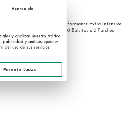
Acerca de
SENSAI (KANEBO)
a Ojos y
Sensai Cellular Performance Extra Intensive
Revitalising Pads 10 Bolsitas x 2 Parches
iales y analizar nuestro tráfico.
144,00 €
 publicidad y análisis, quienes
 del uso de sus servicios.
Permitir todas