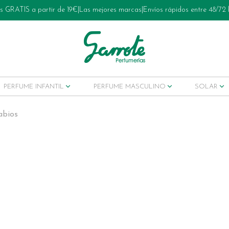
s GRATIS a partir de 19€
|
Las mejores marcas
|
Envíos rápidos entre 48/72
PERFUME INFANTIL
PERFUME MASCULINO
SOLAR
abios
ets tratamiento