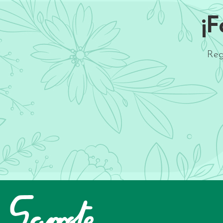
¡
Reg