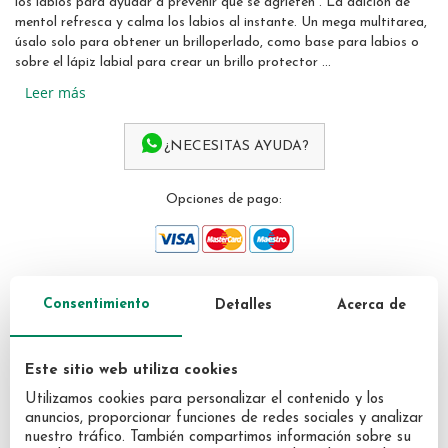
los labios para ayudar a prevenir que se agrieten . La adición de
gallery
mentol refresca y calma los labios al instante. Un mega multitarea,
úsalo solo para obtener un brilloperlado, como base para labios o
sobre el lápiz labial para crear un brillo protector ...
Leer más
¿NECESITAS AYUDA?
Opciones de pago:
Consentimiento
Detalles
Acerca de
PRODUCTOS QUE
PODRÍAN INTERESARTE
Este sitio web utiliza cookies
Utilizamos cookies para personalizar el contenido y los
anuncios, proporcionar funciones de redes sociales y analizar
nuestro tráfico. También compartimos información sobre su