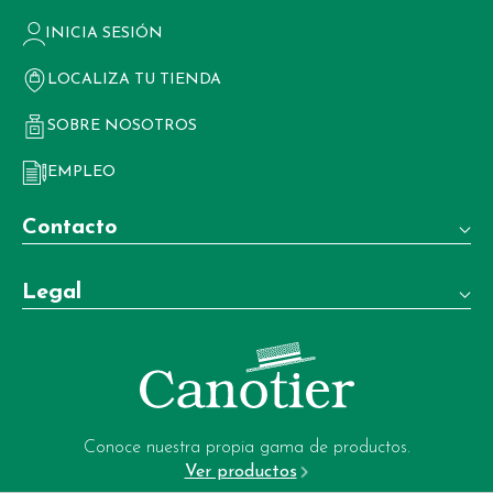
INICIA SESIÓN
LOCALIZA TU TIENDA
SOBRE NOSOTROS
EMPLEO
Contacto
Teléfono:
Legal
+34 981 22 97 83
Términos y condiciones de venta
Whatsapp:
+34 604 02 37 06
Aviso legal
Email:
Política de privacidad
garrote-web@perfumeriagarrote.es
Conoce nuestra propia gama de productos.
Ver productos
Política de cookies