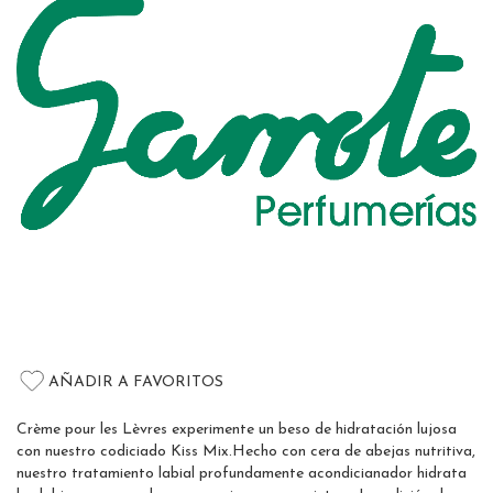
the
images
gallery
Skip
to
AÑADIR A FAVORITOS
the
beginning
Crème pour les Lèvres experimente un beso de hidratación lujosa
of
con nuestro codiciado Kiss Mix.Hecho con cera de abejas nutritiva,
the
nuestro tratamiento labial profundamente acondicianador hidrata
images