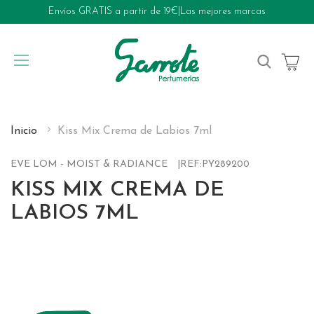
Envíos GRATIS a partir de 19€
|
Las mejores marcas
My Cart
Inicio
Kiss Mix Crema de Labios 7ml
EVE LOM - MOIST & RADIANCE
REF:
PY289200
KISS MIX CREMA DE
LABIOS 7ML
Skip
to
the
end
of