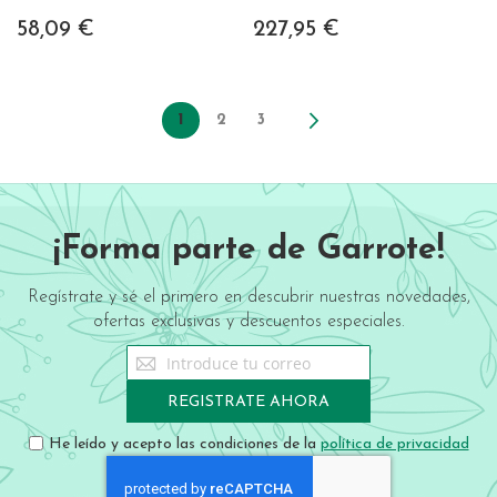
Jour Visage 50 ml
58,09 €
227,95 €
Page
You're currently reading page
1
Page
Page
2
3
Page
Siguiente
¡Forma parte de Garrote!
Regístrate y sé el primero en descubrir nuestras novedades,
ofertas exclusivas y descuentos especiales.
Sign
Up
for
REGISTRATE AHORA
Our
Newsletter:
He leído y acepto las condiciones de la
política de privacidad