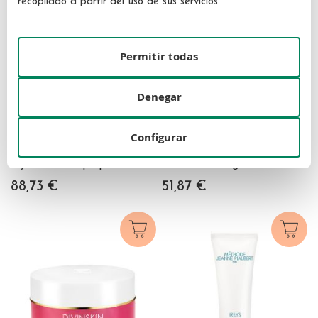
recopilado a partir del uso de sus servicios.
Permitir todas
Denegar
STENDHAL
JEANNE PIAUBERT
Configurar
Hydro Harmony Soin
Jeanne Piaubert Divinskin
Hydratant Repulpant 50ml
Crème Défatigante
Contour des Yeux 15 ml
88,73 €
51,87 €