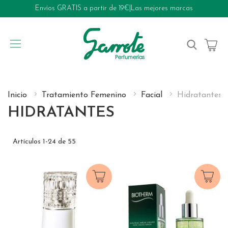
Envíos GRATIS a partir de 19€
|
Las mejores marcas
My Cart
Inicio
Tratamiento Femenino
Facial
Hidratantes
HIDRATANTES
Artículos
1
-
24
de
55