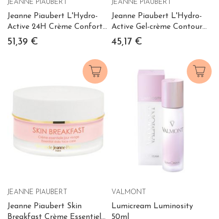
JEANNE PIAUBERT
JEANNE PIAUBERT
Jeanne Piaubert L'Hydro-
Jeanne Piaubert L'Hydro-
Active 24H Crème Confort
Active Gel-crème Contour
Tri-Hydratante Peaux N/S
des Yeux 15 ml
51,39 €
45,17 €
50 ml
JEANNE PIAUBERT
VALMONT
Jeanne Piaubert Skin
Lumicream Luminosity
Breakfast Crème Essentielle
50ml