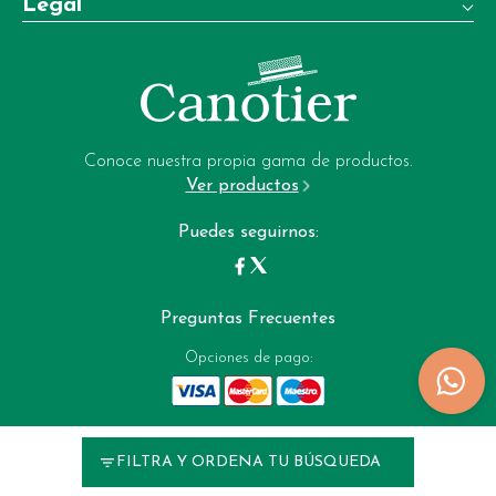
Legal
+34 981 22 97 83
Términos y condiciones de venta
Whatsapp:
+34 604 02 37 06
Aviso legal
Email:
Política de privacidad
garrote-web@perfumeriagarrote.es
Conoce nuestra propia gama de productos.
Ver productos
Política de cookies
Puedes seguirnos:
Preguntas Frecuentes
Opciones de pago:
Perfumerias Garrote © 2025
FILTRA Y ORDENA TU BÚSQUEDA