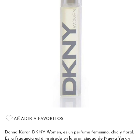
of
the
images
gallery
Skip
to
AÑADIR A FAVORITOS
the
beginning
Donna Karan DKNY Women, es un perfume femenino, chic y floral.
of
Esta fragancia está inspirada en la gran ciudad de Nueva York y