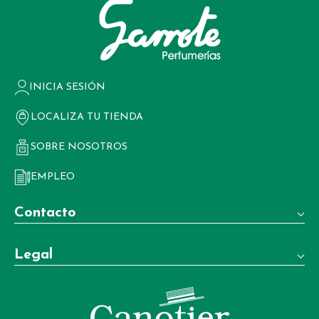
INICIA SESIÓN
LOCALIZA TU TIENDA
SOBRE NOSOTROS
EMPLEO
Contacto
Teléfono:
Legal
+34 981 22 97 83
Términos y condiciones de venta
Whatsapp:
+34 604 02 37 06
Aviso legal