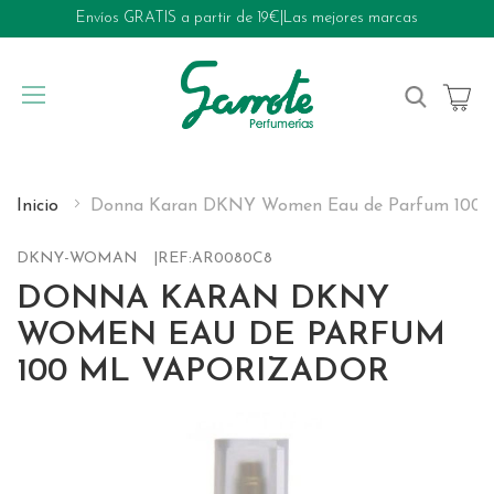
Envíos GRATIS a partir de 19€
|
Las mejores marcas
My Cart
Inicio
Donna Karan DKNY Women Eau de Parfum 100 m
DKNY-WOMAN
REF:
AR0080C8
DONNA KARAN DKNY
WOMEN EAU DE PARFUM
100 ML VAPORIZADOR
Skip
to
the
end