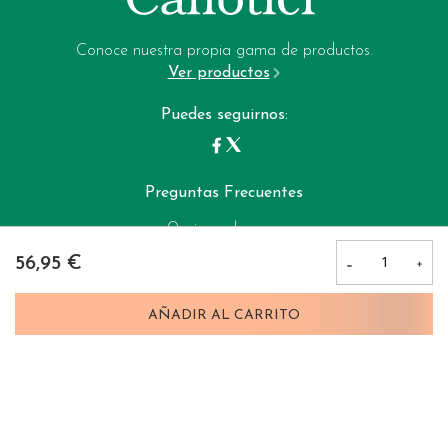
Email:
Política de privacidad
garrote-web@perfumeriagarrote.es
Conoce nuestra propia gama de productos.
Ver productos
Política de cookies
Puedes seguirnos:
Preguntas Frecuentes
Opciones de pago:
56,95 €
Perfumerias Garrote © 2025
AÑADIR AL CARRITO