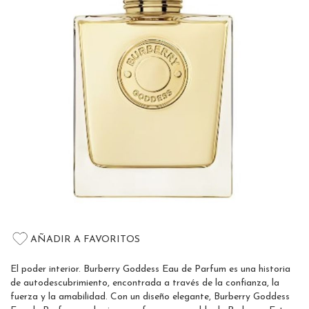
the
images
gallery
Skip
to
AÑADIR A FAVORITOS
the
beginning
El poder interior. Burberry Goddess Eau de Parfum es una historia
of
de autodescubrimiento, encontrada a través de la confianza, la
the
fuerza y la amabilidad. Con un diseño elegante, Burberry Goddess
images