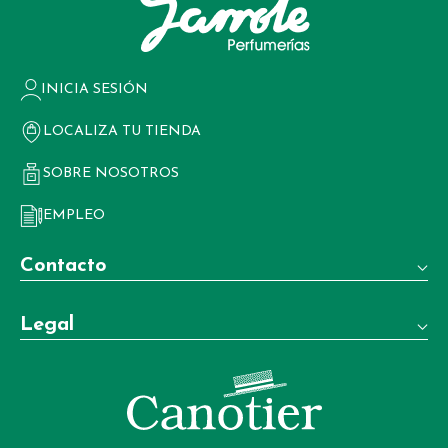
INICIA SESIÓN
LOCALIZA TU TIENDA
SOBRE NOSOTROS
EMPLEO
Contacto
Teléfono:
Legal
+34 981 22 97 83
Términos y condiciones de venta
Whatsapp:
+34 604 02 37 06
Aviso legal
Email: