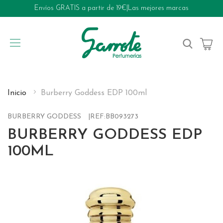
Envíos GRATIS a partir de 19€
|
Las mejores marcas
My Cart
Inicio
Burberry Goddess EDP 100ml
BURBERRY GODDESS
REF:
BB093273
BURBERRY GODDESS EDP
100ML
Skip
to
the
end
of