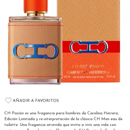
the
images
gallery
Skip
to
AÑADIR A FAVORITOS
the
beginning
CH Pasión es una fragancia para hombres de Carolina Herrera,
of
Edición Limitada y re-interpretación de la clásica CH Men eau de
the
toilette. Una fragancia atrevida que invita a vivir una vida con
images