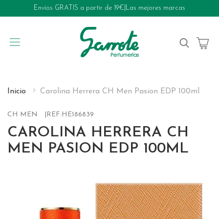
Envíos GRATIS a partir de 19€
|
Las mejores marcas
My Cart
Inicio
Carolina Herrera CH Men Pasion EDP 100ml
CH MEN
REF:
HE186839
CAROLINA HERRERA CH
MEN PASION EDP 100ML
Skip
to
the
end
of