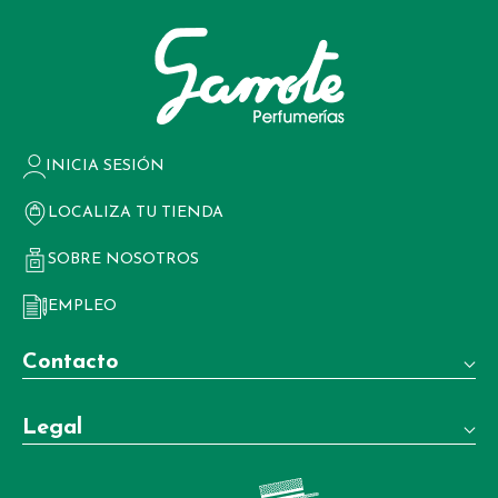
INICIA SESIÓN
LOCALIZA TU TIENDA
SOBRE NOSOTROS
EMPLEO
Contacto
Teléfono:
Legal
+34 981 22 97 83
Términos y condiciones de venta
Whatsapp: