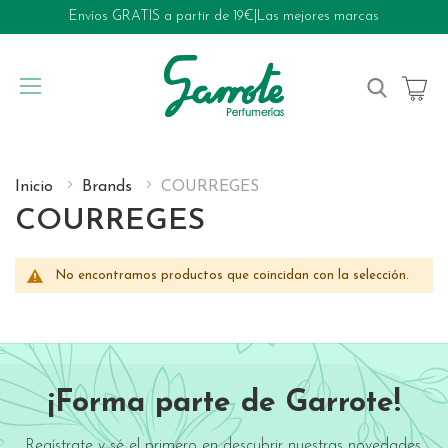
Envíos GRATIS a partir de 19€
|
Las mejores marcas
My Cart
Inicio
Brands
COURREGES
COURREGES
No encontramos productos que coincidan con la selección.
¡Forma parte de Garrote!
Regístrate y sé el primero en descubrir nuestras novedades,