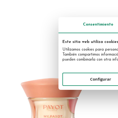
Consentimiento
Skip
Maquillaje
to
Solar
the
Uñas
Facial
beginning
Este sitio web utiliza cookie
PROD
Corporal
of
Utilizamos cookies para personal
the
También compartimos información 
images
pueden combinarla con otra info
gallery
Configurar