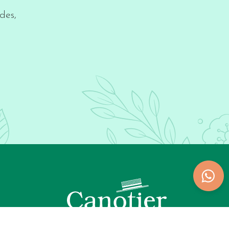
des,
ndiciones