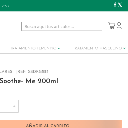
 horas
My Cart
TRATAMIENTO FEMENINO
TRATAMIENTO MASCULINO
LARES
REF:
GSDRG555
 Soothe- Me 200ml
AÑADIR AL CARRITO