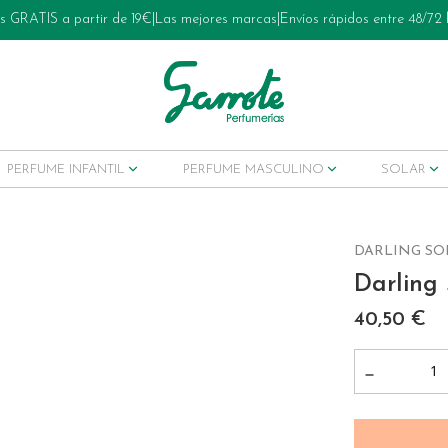
s GRATIS a partir de 19€
|
Las mejores marcas
|
Envíos rápidos entre 48/72
PERFUME INFANTIL
PERFUME MASCULINO
SOLAR
DARLING SO
Darling
ets tratamiento
40,50 €