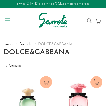
Envíos GRATIS a partir de 19€
|
Las mejores marcas
My Cart
Inicio
Brands
DOLCE&GABBANA
DOLCE&GABBANA
7
Artículos