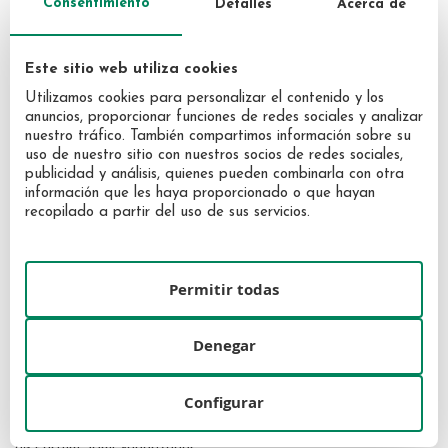
Consentimiento
Detalles
Acerca de
DOLCE&GABBANA
DOLCE&GABBANA
Dolce & Gabbana Light Blue
Dolce & Gabbana Pour Femme
Pour Homme 200 ml
Eau de Parfum 100 ml
Este sitio web utiliza cookies
Vaporizador
Vaporizador
105,00 €
94,86 €
Utilizamos cookies para personalizar el contenido y los
anuncios, proporcionar funciones de redes sociales y analizar
nuestro tráfico. También compartimos información sobre su
uso de nuestro sitio con nuestros socios de redes sociales,
publicidad y análisis, quienes pueden combinarla con otra
información que les haya proporcionado o que hayan
recopilado a partir del uso de sus servicios.
Permitir todas
Denegar
DOLCE&GABBANA
Configurar
Dolce & Gabbana, The One Eau
de Parfum 50ml Vaporizador