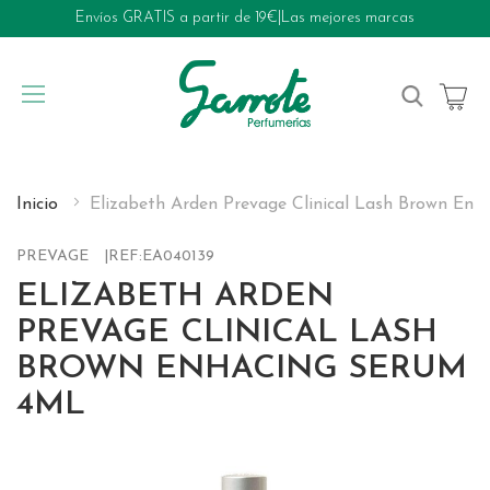
Envíos GRATIS a partir de 19€
|
Las mejores marcas
My Cart
Inicio
Elizabeth Arden Prevage Clinical Lash Brown Enh
PREVAGE
REF:
EA040139
ELIZABETH ARDEN
PREVAGE CLINICAL LASH
BROWN ENHACING SERUM
4ML
Skip
to