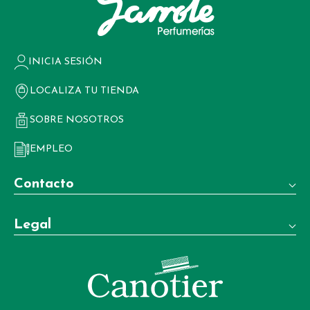
INICIA SESIÓN
LOCALIZA TU TIENDA
SOBRE NOSOTROS
EMPLEO
Contacto
Teléfono:
Legal
+34 981 22 97 83
Términos y condiciones de venta
Whatsapp:
+34 604 02 37 06
Aviso legal
Email: