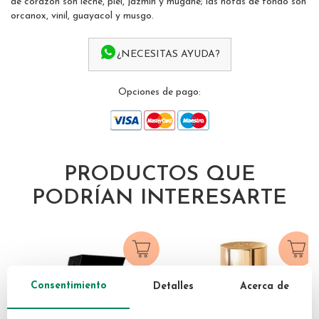
de corazón son leche, piel, jazmín y mugane; las notas de fondo son
gallery
orcanox, vinil, guayacol y musgo.
¿NECESITAS AYUDA?
Opciones de pago:
PRODUCTOS QUE
PODRÍAN INTERESARTE
Consentimiento
Detalles
Acerca de