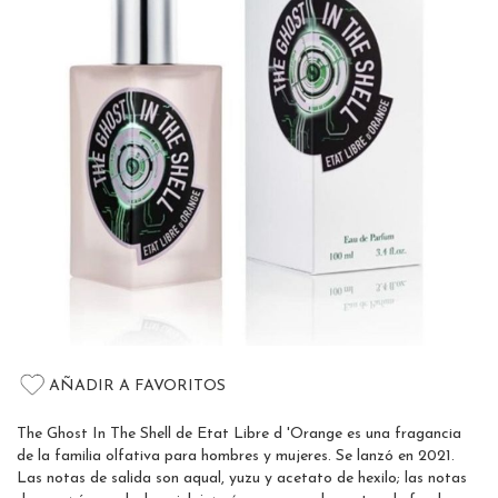
the
images
gallery
Skip
to
AÑADIR A FAVORITOS
the
beginning
The Ghost In The Shell de Etat Libre d 'Orange es una fragancia
of
de la familia olfativa para hombres y mujeres. Se lanzó en 2021.
the
Las notas de salida son aqual, yuzu y acetato de hexilo; las notas
images