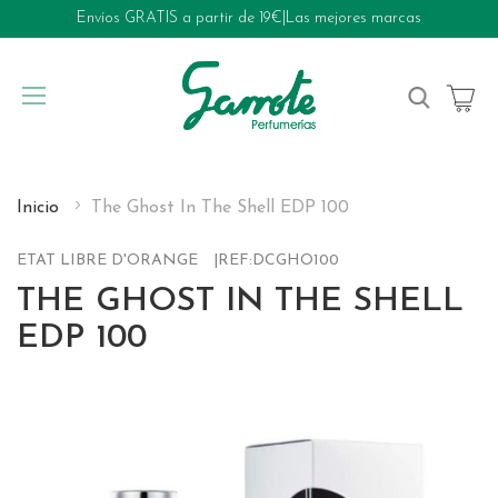
Envíos GRATIS a partir de 19€
|
Las mejores marcas
My Cart
Inicio
The Ghost In The Shell EDP 100
ETAT LIBRE D'ORANGE
REF:
DCGHO100
THE GHOST IN THE SHELL
EDP 100
Skip
to
the
end
of