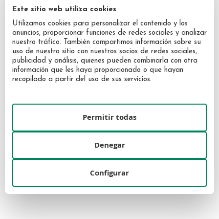
Este sitio web utiliza cookies
Utilizamos cookies para personalizar el contenido y los
anuncios, proporcionar funciones de redes sociales y analizar
nuestro tráfico. También compartimos información sobre su
uso de nuestro sitio con nuestros socios de redes sociales,
publicidad y análisis, quienes pueden combinarla con otra
información que les haya proporcionado o que hayan
Carolina Herrera Bad Boy Cobalt
Carolina Herrera Men EDT 50ml
recopilado a partir del uso de sus servicios.
Elixir EDP 50ML
60,95 €
58,48 €
Permitir todas
Denegar
Configurar