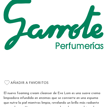
the
images
gallery
Skip
to
AÑADIR A FAVORITOS
the
beginning
El nuevo foaming cream cleanser de Eve Lom es una suave crema
of
limpiadora infundida en enzimas que se convierte en una espuma
the
que nutre la piel mientras limpia, revelando un brillo más radiante
images