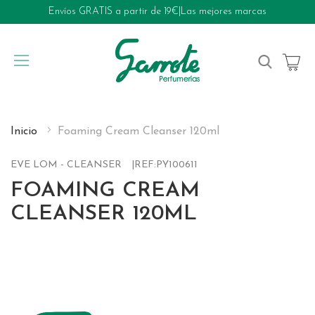
Envíos GRATIS a partir de 19€
|
Las mejores marcas
My Cart
Inicio
Foaming Cream Cleanser 120ml
EVE LOM - CLEANSER
REF:
PY100611
FOAMING CREAM
CLEANSER 120ML
Skip
to
the
end
of