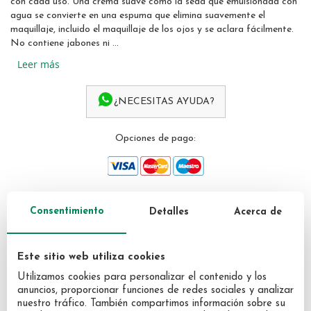
con cada uso. Una crema suave como la seda que emulsionada con
gallery
agua se convierte en una espuma que elimina suavemente el
maquillaje, incluido el maquillaje de los ojos y se aclara fácilmente.
No contiene jabones ni ...
Leer más
¿NECESITAS AYUDA?
Opciones de pago:
Consentimiento
Detalles
Acerca de
PRODUCTOS QUE
PODRÍAN INTERESARTE
Este sitio web utiliza cookies
Utilizamos cookies para personalizar el contenido y los
anuncios, proporcionar funciones de redes sociales y analizar
nuestro tráfico. También compartimos información sobre su