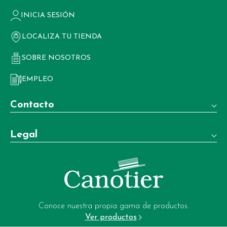
INICIA SESIÓN
LOCALIZA TU TIENDA
SOBRE NOSOTROS
EMPLEO
Contacto
Teléfono:
Legal
+34 981 22 97 83
Términos y condiciones de venta
Whatsapp:
+34 604 02 37 06
Aviso legal
Email:
Política de privacidad
garrote-web@perfumeriagarrote.es
Conoce nuestra propia gama de productos.
Ver productos
Política de cookies