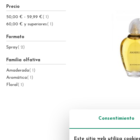
Precio
Nutritivas
Cuidado de los ojos
Estrias
item
50,00 €
-
59,99 €
1
Antiedad
Sérums
Desodorantes
item
60,00 €
y superiores
1
Mascarilla
Tónicos
Antiedad
Formato
Sérums
Nutritivas
Anticelulíticos
item
Spray
2
Cuidados de los ojos
Reductores
Antimanchas
Busto
Tratamiento Masculino
Perfumes
Familia olfativa
Facial
Masculino
Cuidado de labios
Piernas
item
Amaderada
1
Corporal
Femenino
item
Aromática
1
Cuello
Exfoliante
item
Floral
1
Cabello
Unisex
Tratamiento uñas
Infantil
Baño y ducha
Pies
GIVENCHY
Consentimiento
Givenchy Amarige Eau de Toi
Este sitio web utiliza cookie