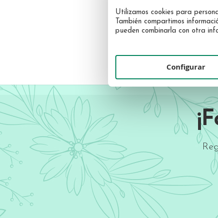
56,61 €
Utilizamos cookies para personal
También compartimos información 
pueden combinarla con otra info
Maquillaje
Solar
Configurar
Uñas
Facial
Corporal
¡
Reg