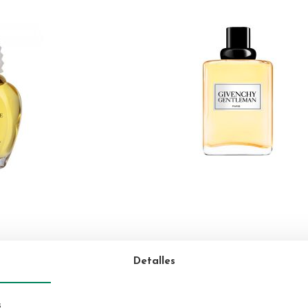
GIVENCHY
Detalles
lette 50 ml Vaporizador
Givenchy Gentleman Original Eau de Toilet
Vaporizador
s