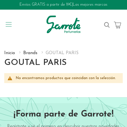
Envíos GRATIS a partir de 19€
|
Las mejores marcas
My Cart
Inicio
Brands
GOUTAL PARIS
GOUTAL PARIS
No encontramos productos que coincidan con la selección.
¡Forma parte de Garrote!
Regístrate y sé el primero en descubrir nuestras novedades,