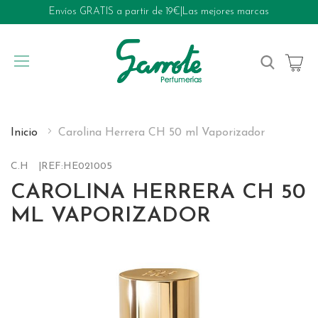
Envíos GRATIS a partir de 19€
|
Las mejores marcas
My Cart
Inicio
Carolina Herrera CH 50 ml Vaporizador
C.H
REF:
HE021005
CAROLINA HERRERA CH 50
ML VAPORIZADOR
Skip
to
the
end
of