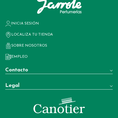
INICIA SESIÓN
LOCALIZA TU TIENDA
SOBRE NOSOTROS
EMPLEO
Contacto
Teléfono:
Legal
+34 981 22 97 83
Términos y condiciones de venta
Whatsapp:
+34 604 02 37 06
Aviso legal
Email: