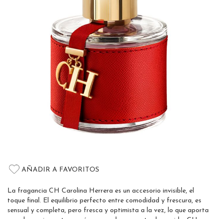
the
images
gallery
Skip
to
AÑADIR A FAVORITOS
the
beginning
La fragancia CH Carolina Herrera es un accesorio invisible, el
of
toque final. El equilibrio perfecto entre comodidad y frescura, es
the
sensual y completa, pero fresca y optimista a la vez, lo que aporta
images