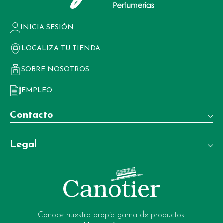
INICIA SESIÓN
LOCALIZA TU TIENDA
SOBRE NOSOTROS
EMPLEO
Contacto
Teléfono:
Legal
+34 981 22 97 83
Términos y condiciones de venta
Whatsapp:
+34 604 02 37 06
Aviso legal
Email:
Política de privacidad
garrote-web@perfumeriagarrote.es
Conoce nuestra propia gama de productos.