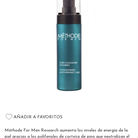
of
the
images
gallery
Skip
to
AÑADIR A FAVORITOS
the
beginning
Méthode For Men Research aumenta los niveles de energía de la
of
piel gracias a los polifenoles de corteza de pino que neutralizan el