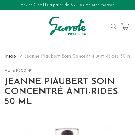
Envíos GRATIS a partir de 19€
|
Las mejores marcas
My Cart
Inicio
Jeanne Piaubert Soin Concentré Anti-Rides 50 ml
REF:
JP800149
JEANNE PIAUBERT SOIN
CONCENTRÉ ANTI-RIDES
50 ML
Skip
to
the
end