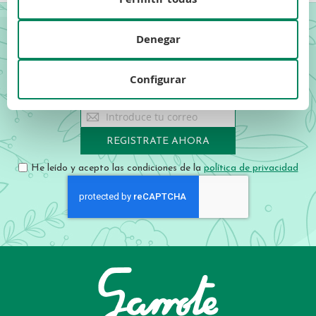
Denegar
¡Forma parte de Garrote!
Regístrate y sé el primero en descubrir nuestras novedades,
Configurar
ofertas exclusivas y descuentos especiales.
Sign
Up
for
REGISTRATE AHORA
Our
Newsletter:
He leído y acepto las condiciones de la
política de privacidad