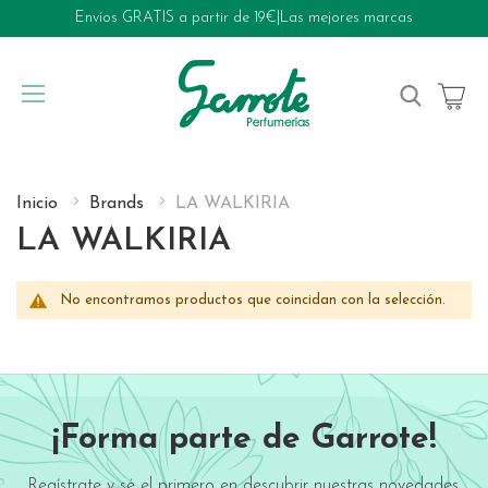
Envíos GRATIS a partir de 19€
|
Las mejores marcas
My Cart
Inicio
Brands
LA WALKIRIA
LA WALKIRIA
No encontramos productos que coincidan con la selección.
¡Forma parte de Garrote!
Regístrate y sé el primero en descubrir nuestras novedades,