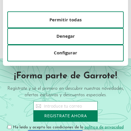
LANCASTER
LANCASTER
Lancaster Sun Beauty Tan
LANCASTER The Hand Cream
Deepener 200ml
75 ml
Permitir todas
22,54 €
15,24 €
Denegar
Configurar
¡Forma parte de Garrote!
Regístrate y sé el primero en descubrir nuestras novedades,
ofertas exclusivas y descuentos especiales.
Sign
Up
for
REGISTRATE AHORA
Our
Newsletter:
He leído y acepto las condiciones de la
política de privacidad