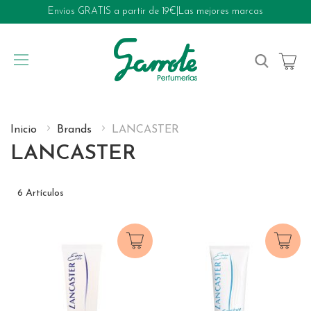
Envíos GRATIS a partir de 19€
|
Las mejores marcas
My Cart
Inicio
Brands
LANCASTER
LANCASTER
6
Artículos