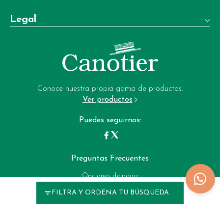
Teléfono:
Legal
+34 981 22 97 83
Términos y condiciones de venta
Whatsapp:
+34 604 02 37 06
Aviso legal
Email:
Política de privacidad
garrote-web@perfumeriagarrote.es
Conoce nuestra propia gama de productos.
Ver productos
Política de cookies
Puedes seguirnos:
Preguntas Frecuentes
Opciones de pago:
FILTRA Y ORDENA TU BÚSQUEDA
Perfumerias Garrote © 2025