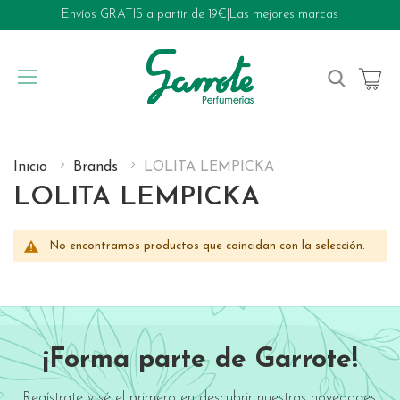
Envíos GRATIS a partir de 19€
|
Las mejores marcas
My Cart
Inicio
Brands
LOLITA LEMPICKA
LOLITA LEMPICKA
No encontramos productos que coincidan con la selección.
¡Forma parte de Garrote!
Regístrate y sé el primero en descubrir nuestras novedades,