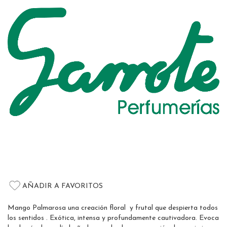
of
the
images
gallery
Skip
to
AÑADIR A FAVORITOS
the
beginning
Mango Palmarosa una creación floral y frutal que despierta todos
of
los sentidos . Exótica, intensa y profundamente cautivadora. Evoca
the