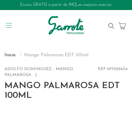
Envíos GRATIS a partir de 19€
|
Las mejores marcas
My Cart
Inicio
Mango Palmarosa EDT 100ml
ADOLFO DOMINGUEZ - MANGO
REF:
MY229454
PALMAROSA
MANGO PALMAROSA EDT
100ML
Skip
to
the
end