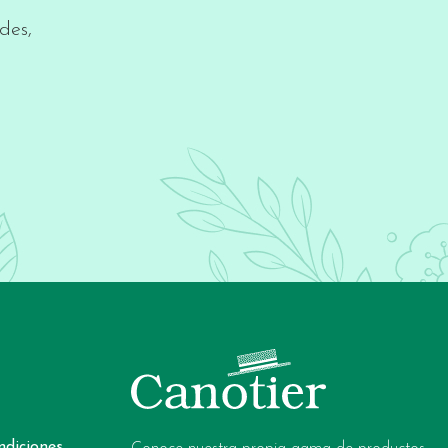
des,
ndiciones