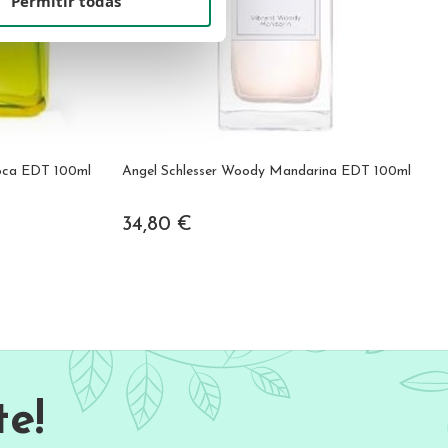
Permitir todas
oca EDT 100ml
Angel Schlesser Woody Mandarina EDT 100ml
34,80 €
e!