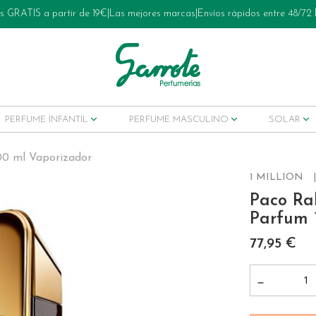
s GRATIS a partir de 19€
|
Las mejores marcas
|
Envíos rápidos entre 48/72
PERFUME INFANTIL
PERFUME MASCULINO
SOLAR
00 ml Vaporizador
1 MILLION
Paco Ra
ets tratamiento
Parfum 
77,95 €