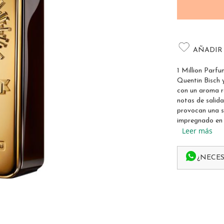
AÑADIR
1 Million Parf
Quentin Bisch 
con un aroma r
notas de salid
provocan una s
impregnado en 
Leer más
¿NECES