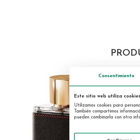
Skip
Maquillaje
to
Solar
the
Uñas
Facial
beginning
PROD
Corporal
of
the
images
gallery
Consentimiento
Este sitio web utiliza cookie
Utilizamos cookies para personal
También compartimos información 
pueden combinarla con otra info