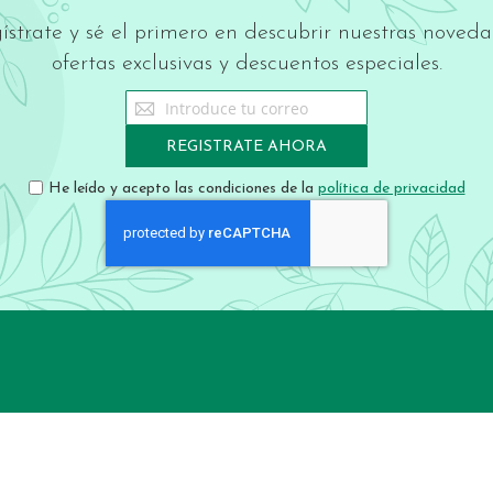
ístrate y sé el primero en descubrir nuestras noveda
ofertas exclusivas y descuentos especiales.
Sign
Up
for
REGISTRATE AHORA
Our
Newsletter:
He leído y acepto las condiciones de la
política de privacidad
Contacto
Legal
Teléfono:
Términos y co