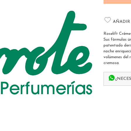
AÑADIR
Roselift Crème
Sus fòrmulas ú
patentado deri
noche enriqueci
volúmenes del 
cremosa.
¿NECES