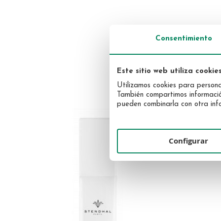
Consentimiento
Skip
Maquillaje
to
Solar
the
Uñas
Facial
Este sitio web utiliza cookie
beginning
PROD
Utilizamos cookies para personal
Corporal
of
También compartimos información 
the
pueden combinarla con otra info
images
gallery
Configurar