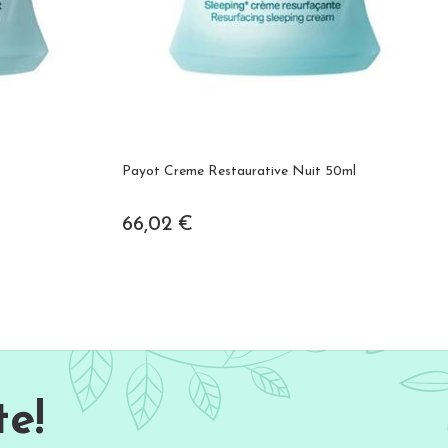
l
Payot Creme Restaurative Nuit 50ml
66,02 €
e!