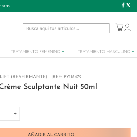
 horas
My Cart
TRATAMIENTO FEMENINO
TRATAMIENTO MASCULINO
 LIFT (REAFIRMANTE)
REF:
PY118479
t Crème Sculptante Nuit 50ml
AÑADIR AL CARRITO