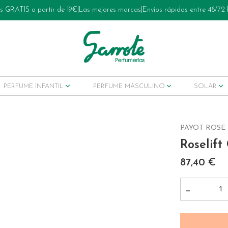
s GRATIS a partir de 19€
|
Las mejores marcas
|
Envíos rápidos entre 48/72
PERFUME INFANTIL
PERFUME MASCULINO
SOLAR
PAYOT ROSE
Roselif
ets tratamiento
87,40 €