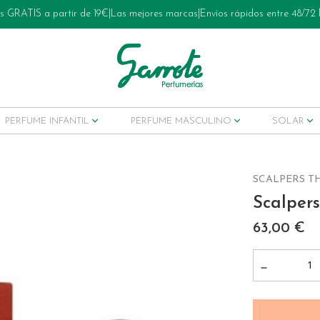
s GRATIS a partir de 19€
|
Las mejores marcas
|
Envíos rápidos entre 48/72
PERFUME INFANTIL
PERFUME MASCULINO
SOLAR
SCALPERS T
Scalper
ets tratamiento
63,00 €