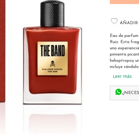
AÑADIR
Eau de parfum
Ruiz. Esta fra
una experiencia
pimienta picant
helioptropoy u
incluye sándalo
Leer más
¿NECES