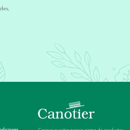
des,
ndiciones