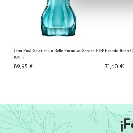
Jean Paul Gaultier La Belle Paradise Garden EDP
Escada Brisa 
100ml
89,95 €
71,40 €
¡