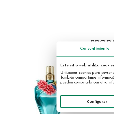
Skip
Maquillaje
to
Solar
the
Uñas
Facial
beginning
PROD
Corporal
of
Consentimiento
the
images
gallery
Este sitio web utiliza cookie
Utilizamos cookies para personal
También compartimos información 
pueden combinarla con otra info
Configurar