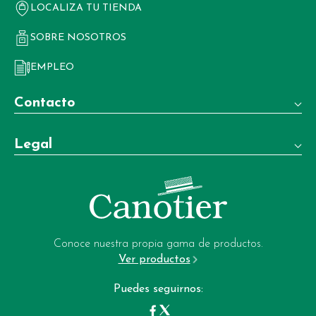
LOCALIZA TU TIENDA
SOBRE NOSOTROS
EMPLEO
Contacto
Teléfono:
Legal
+34 981 22 97 83
Términos y condiciones de venta
Whatsapp:
+34 604 02 37 06
Aviso legal
Email:
Política de privacidad
garrote-web@perfumeriagarrote.es
Conoce nuestra propia gama de productos.
Ver productos
Política de cookies
Puedes seguirnos: