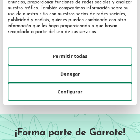
anuncios, proporcionar funciones de redes sociales y analizar
nuestro tráfico. También compartimos información sobre su
Narciso Rodríguez Narciso
Narciso Rodríguez Narciso
uso de nuestro sitio con nuestros socios de redes sociales,
Ambrée Eau de Parfum 50 ml
Ambrée Eau de Parfum 30 ml
publicidad y análisis, quienes pueden combinarla con otra
Vaporizador
Vaporizador
información que les haya proporcionado o que hayan
84,00 €
58,40 €
recopilado a partir del uso de sus servicios.
Permitir todas
Denegar
Configurar
¡Forma parte de Garrote!