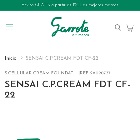
Envíos GRATIS a partir de 19€
|
Las mejores marcas
My Cart
Inicio
SENSAI C.P.CREAM FDT CF-22
S.CELLULAR CREAM FOUNDAT.
REF:
KA090737
SENSAI C.P.CREAM FDT CF-
22
Skip
to
the
end
of