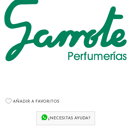
the
images
gallery
Skip
to
AÑADIR A FAVORITOS
the
beginning
of
¿NECESITAS AYUDA?
the
images