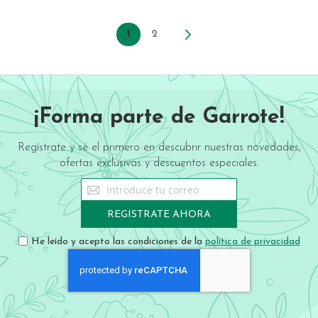
Page
You're currently reading page
1
Page
2
Page
Siguiente
¡Forma parte de Garrote!
Regístrate y sé el primero en descubrir nuestras novedades,
ofertas exclusivas y descuentos especiales.
Sign
Up
for
REGISTRATE AHORA
Our
Newsletter:
He leído y acepto las condiciones de la
política de privacidad