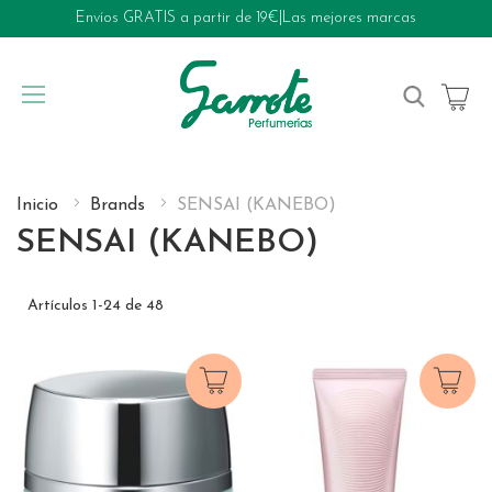
Envíos GRATIS a partir de 19€
|
Las mejores marcas
My Cart
Inicio
Brands
SENSAI (KANEBO)
SENSAI (KANEBO)
Artículos
1
-
24
de
48