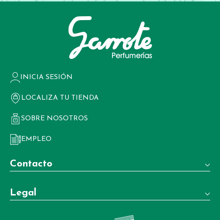
INICIA SESIÓN
LOCALIZA TU TIENDA
SOBRE NOSOTROS
EMPLEO
Contacto
Teléfono:
Legal
+34 981 22 97 83
Términos y condiciones de venta
Whatsapp: