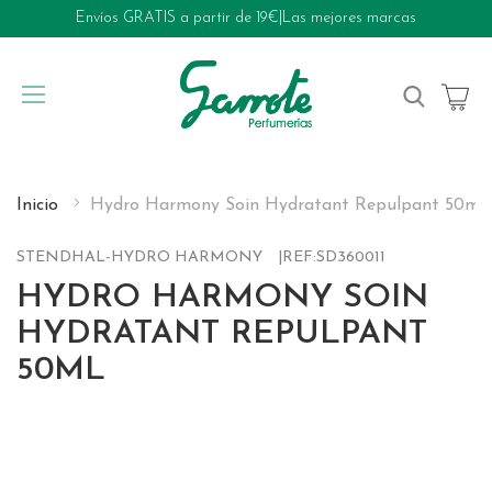
Envíos GRATIS a partir de 19€
|
Las mejores marcas
My Cart
Inicio
Hydro Harmony Soin Hydratant Repulpant 50ml
STENDHAL-HYDRO HARMONY
REF:
SD360011
HYDRO HARMONY SOIN
HYDRATANT REPULPANT
50ML
Skip
to
the
end