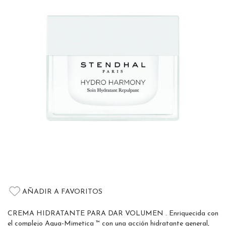
of
the
images
gallery
Skip
to
AÑADIR A FAVORITOS
the
beginning
CREMA HIDRATANTE PARA DAR VOLUMEN . Enriquecida con
of
el complejo Aqua-Mimetica ™ con una acción hidratante general,