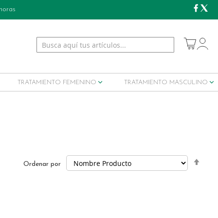
 horas
My Cart
TRATAMIENTO FEMENINO
TRATAMIENTO MASCULINO
Set
Ordenar por
Desc
Dire