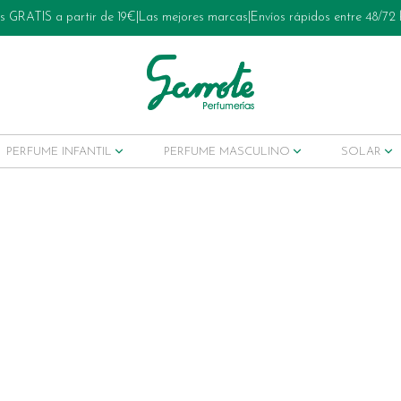
s GRATIS a partir de 19€
|
Las mejores marcas
|
Envíos rápidos entre 48/72
PERFUME INFANTIL
PERFUME MASCULINO
SOLAR
ets tratamiento