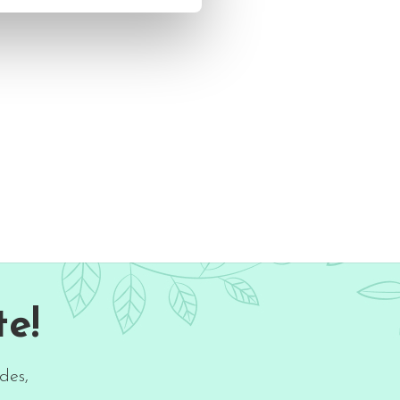
e!
des,