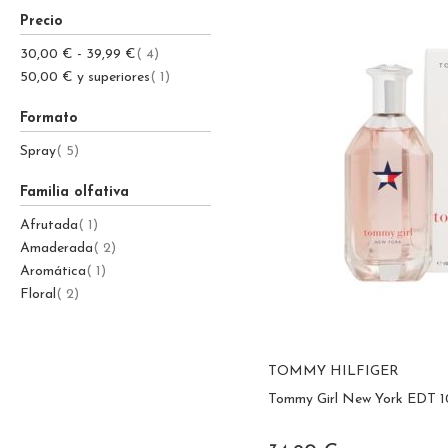
Precio
Nutritivas
Cuidado de los ojos
Estrias
item
30,00 €
-
39,99 €
4
Antiedad
Sérums
Desodorantes
item
50,00 €
y superiores
1
Mascarilla
Tónicos
Antiedad
Formato
Sérums
Nutritivas
Anticelulíticos
item
Spray
5
Cuidados de los ojos
Reductores
Antimanchas
Busto
Tratamiento Masculino
Perfumes
Familia olfativa
Facial
Masculino
Cuidado de labios
Piernas
item
Afrutada
1
Corporal
Femenino
item
Amaderada
2
Cuello
Exfoliante
item
Aromática
1
Cabello
Unisex
Tratamiento uñas
item
Floral
2
Infantil
Baño y ducha
Pies
TOMMY HILFIGER
Tommy Girl New York EDT 