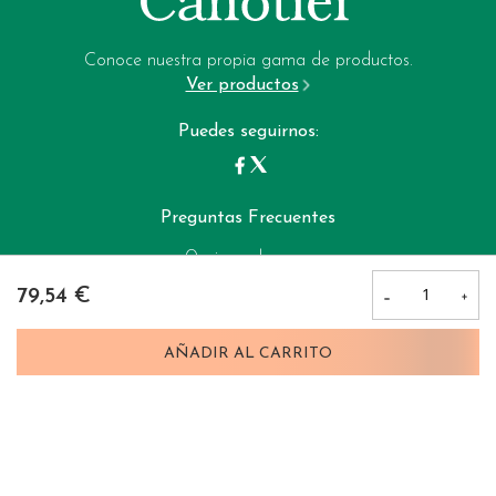
Aviso legal
Email:
Política de privacidad
garrote-web@perfumeriagarrote.es
Conoce nuestra propia gama de productos.
Ver productos
Política de cookies
Puedes seguirnos:
Preguntas Frecuentes
Opciones de pago:
79,54 €
Perfumerias Garrote © 2025
AÑADIR AL CARRITO