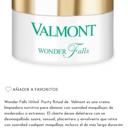
gallery
Skip
to
AÑADIR A FAVORITOS
the
beginning
Wonder Falls 100ml. Purity Ritual de Valmont es una crema
of
limpiadora nutritiva para eliminar con suavidad maquillajes de
the
moderados a extremos. El cliente desea deleitarse con un
images
desmaquillado suave, sensual, placentero y envolvente que retire
gallery
con suavidad cualquier maquillaje, inclusso el de más larga duración