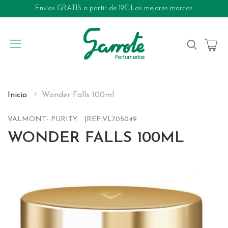
Envíos GRATIS a partir de 19€
|
Las mejores marcas
My Cart
Inicio
Wonder Falls 100ml
VALMONT- PURITY
REF:
VL705049
WONDER FALLS 100ML
Skip
to
the
end
of
the
images