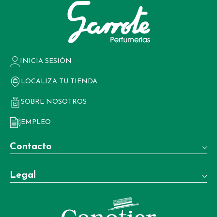
INICIA SESIÓN
LOCALIZA TU TIENDA
SOBRE NOSOTROS
EMPLEO
Contacto
Teléfono:
Legal
+34 981 22 97 83
Términos y condiciones de venta
Whatsapp:
+34 604 02 37 06