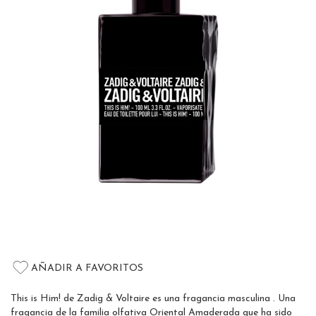
of
the
images
gallery
Skip
to
AÑADIR A FAVORITOS
the
beginning
This is Him! de Zadig & Voltaire es una fragancia masculina . Una
of
fragancia de la familia olfativa Oriental Amaderada que ha sido