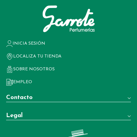
INICIA SESIÓN
LOCALIZA TU TIENDA
SOBRE NOSOTROS
EMPLEO
Contacto
Teléfono:
Legal
+34 981 22 97 83
Términos y condiciones de venta
Whatsapp: