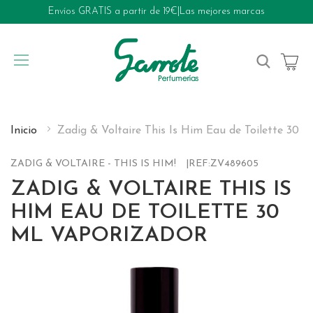
Envíos GRATIS a partir de 19€
|
Las mejores marcas
My Cart
Inicio
Zadig & Voltaire This Is Him Eau de Toilette 30 m
ZADIG & VOLTAIRE - THIS IS HIM!
REF:
ZV489605
ZADIG & VOLTAIRE THIS IS
HIM EAU DE TOILETTE 30
ML VAPORIZADOR
Skip
to
the
end