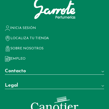
INICIA SESIÓN
LOCALIZA TU TIENDA
SOBRE NOSOTROS
EMPLEO
Contacto
Teléfono:
Legal
+34 981 22 97 83
Términos y condiciones de venta
Whatsapp:
+34 604 02 37 06
Aviso legal