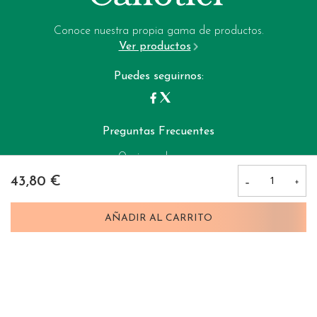
Email:
Política de privacidad
garrote-web@perfumeriagarrote.es
Conoce nuestra propia gama de productos.
Ver productos
Política de cookies
Puedes seguirnos:
Preguntas Frecuentes
Opciones de pago:
43,80 €
Perfumerias Garrote © 2025
AÑADIR AL CARRITO