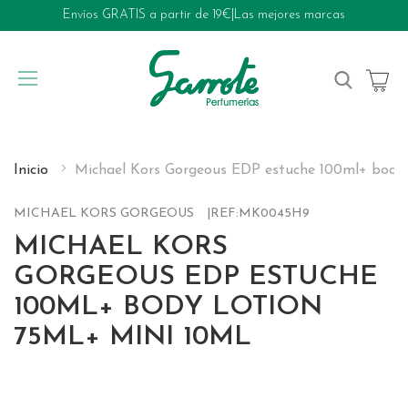
Envíos GRATIS a partir de 19€
|
Las mejores marcas
My Cart
Inicio
Michael Kors Gorgeous EDP estuche 100ml+ body 
MICHAEL KORS GORGEOUS
REF:
MK0045H9
MICHAEL KORS
GORGEOUS EDP ESTUCHE
100ML+ BODY LOTION
75ML+ MINI 10ML
Skip
to